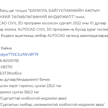
 5 багц цаг тооцох "БАРИЛГА, БАЙГУУЛАМЖИЙН АЖЛЫН
НХИЙ ТӨЛӨВЛӨГӨӨНИЙ ӨНДӨРЖИЛТ" онол,
AD CIVIL 3D программ хосолсон сургалт 2022 оны 10 дугаар
өр эхэлнэ. AUTOCAD CIVIL 3D программ нь бусад зураг төсли
 бодвол ашиглахад хялбар AUTOCAD орчинд ажилладагаара
ж байна.
gle/pye77SEJczfWvBYT9
Та зар байршуула
76-80091155
хүсвэл бидэнтэй
11083751
холбогдоно уу.
 МБЗТЗХолбоо
сны дугаар/Өндөржилт/ бичих
77113136
сэн зэрэг горилох, сунгах 225,0 төг
орилох сунгах 365,0 төг
 /Сургалттай холбоотой мэдээлэл авах/
 /Сургалтын төлбөр, нэхэмжлэхтэй холбоотой мэдээлэл авах/