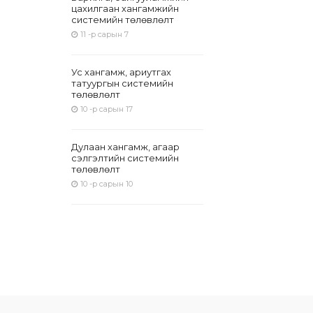
цахилгаан хангамжийн
системийн төлөвлөлт
11 -р сарын 7
Ус хангамж, ариутгах
татуургын системийн
төлөвлөлт
10 -р сарын 17
Дулаан хангамж, агаар
сэлгэлтийн системийн
төлөвлөлт
10 -р сарын 10