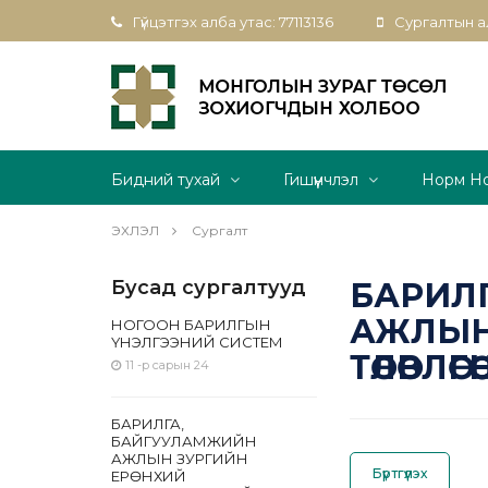
Гүйцэтгэх алба утас: 77113136
Сургалтын ал
Бидний тухай
Гишүүнчлэл
Норм Н
ЭХЛЭЛ
Сургалт
Бусад сургалтууд
БАРИЛ
АЖЛЫН
НОГООН БАРИЛГЫН
ҮНЭЛГЭЭНИЙ СИСТЕМ
ТӨЛӨВЛӨГ
11 -р сарын 24
БАРИЛГА,
БАЙГУУЛАМЖИЙН
АЖЛЫН ЗУРГИЙН
Бүртгүүлэх
ЕРӨНХИЙ