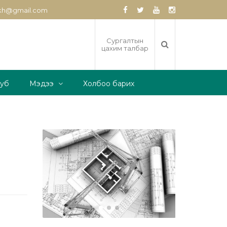
zkh@gmail.com
Сургалтын
цахим талбар
луб
Мэдээ
Холбоо барих