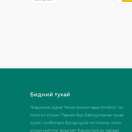
Бидний тухай
“Барилгын Зураг Төсөл Зохиогчдын Холбоо” нь
Монгол Улсын “Төрийн бус байгууллагын тухай
хууль” холбогдох бусад хууль тогтоомж, олон
улсын нийтлэг жишгийг баримталсан төрөөс