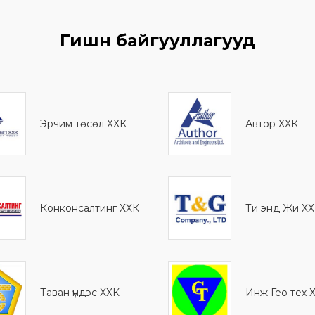
Гишүүн байгууллагууд
Эрчим төсөл ХХК
Автор ХХК
Конконсалтинг ХХК
Ти энд Жи Х
Таван үндэс ХХК
Инж Гео тех 