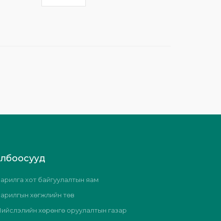
олбоосууд
арилга хот байгуулалтын яам
арилгын хөгжлийн төв
ийслэлийн хөрөнгө оруулалтын газар