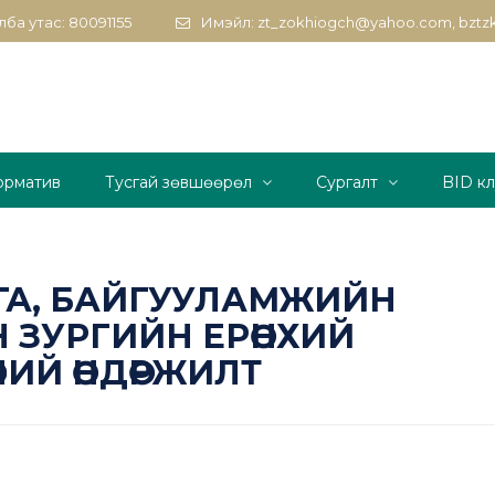
ба утас: 80091155
Имэйл: zt_zokhiogch@yahoo.com, bzt
орматив
Тусгай зөвшөөрөл
Сургалт
BID к
ГА, БАЙГУУЛАМЖИЙН
 ЗУРГИЙН ЕРӨНХИЙ
ӨӨНИЙ ӨНДӨРЖИЛТ