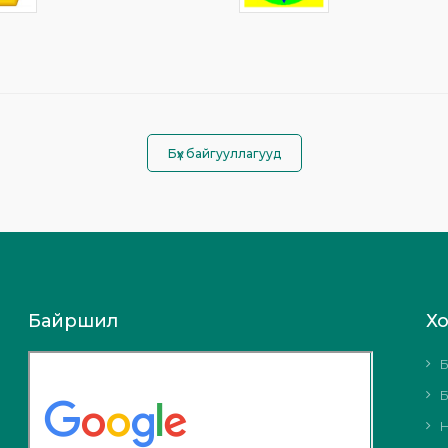
Бүх байгууллагууд
Байршил
Х
Б
Б
Н