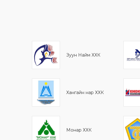
Зуун Найм ХХК
Хангайн нар ХХК
Монaр ХХК