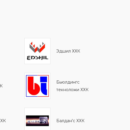
Эдшил ХХК
Бьюлдингс
ХК
текноложи ХХК
ХХК
Балдан'с ХХК