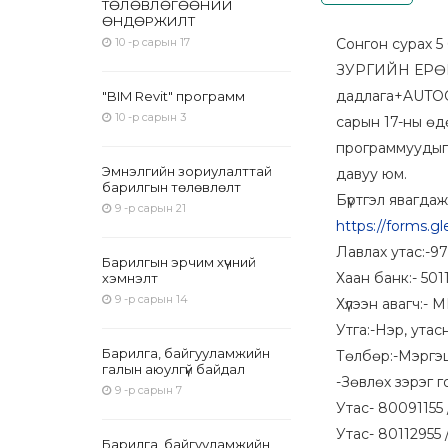
ТӨЛӨВЛӨГӨӨНИЙ
ӨНДӨРЖИЛТ
10 -р сарын 17
Сонгон сурах
ЗУРГИЙН ЕРӨ
дадлага+AUTOC
"BIM Revit" программ
10 -р сарын 3
сарын 17-ны өд
программуудыг
Эмнэлгийн зориулалттай
давуу юм.
барилгын төлөвлөлт
Бүртгэл явагда
9 -р сарын 21
https://forms.
Лавлах утас:-9
Барилгын эрчим хүчний
Хаан банк:- 50
хэмнэлт
9 -р сарын 14
Хүлээн авагч:-
Утга:-Нэр, ута
Барилга, байгууламжийн
Төлбөр:-Мэргэш
галын аюулгүй байдал
-Зөвлөх зэрэг г
9 -р сарын 7
Утас- 80091155
Утас- 80112955
Барилга, байгууламжийн