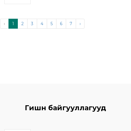
‹
1
2
3
4
5
6
7
›
Гишүүн байгууллагууд