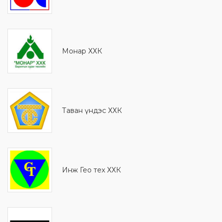
Монaр ХХК
Таван үндэс ХХК
Инж Гео тех ХХК