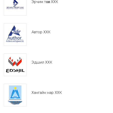
Эрчим төсөл ХХК
Автор ХХК
Эдшил ХХК
Хангайн нар ХХК