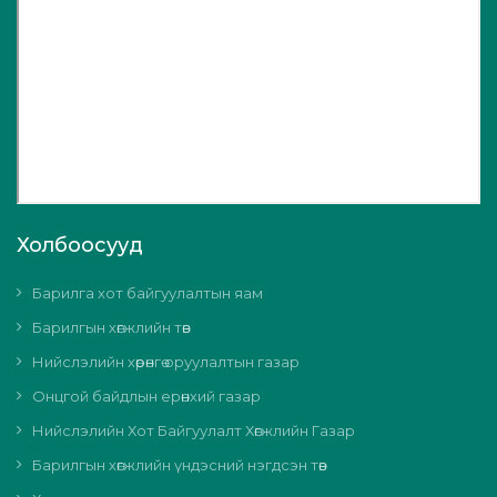
Холбоосууд
Барилга хот байгуулалтын яам
Барилгын хөгжлийн төв
Нийслэлийн хөрөнгө оруулалтын газар
Онцгой байдлын ерөнхий газар
Нийслэлийн Хот Байгуулалт Хөгжлийн Газар
Барилгын хөгжлийн үндэсний нэгдсэн төв