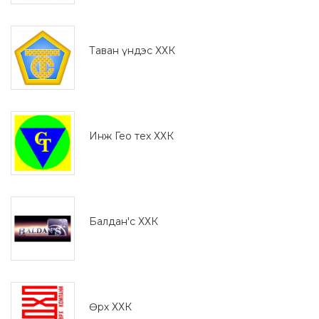
Таван үндэс ХХК
Инж Гео тех ХХК
Балдан'с ХХК
Өрх ХХК