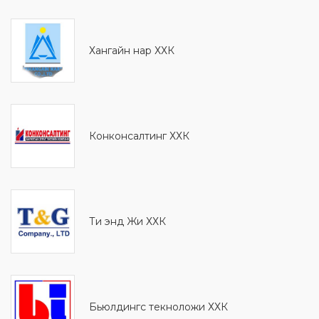
Хангайн нар ХХК
Конконсалтинг ХХК
Ти энд Жи ХХК
Бьюлдингс текноложи ХХК