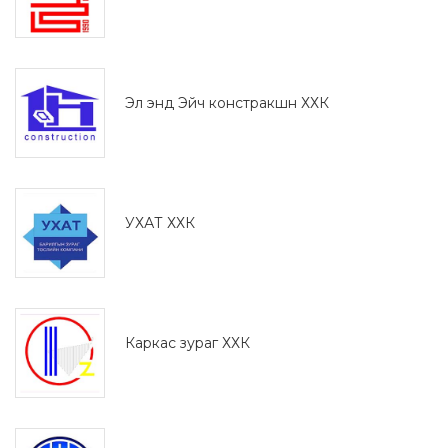
Эл энд Эйч констракшн ХХК
УХАТ ХХК
Каркас зураг ХХК