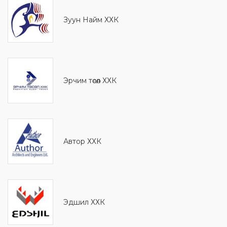
Зуун Найм ХХК
Эрчим төсөл ХХК
Автор ХХК
Эдшил ХХК