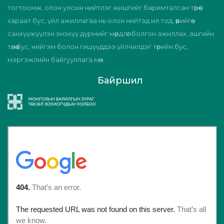
тогтоомж, олон улсын нийтлэг жишгийг баримталсан төрөөс
хараат бус, үйл ажиллагаа нь олон нийтэд ил тод, өөрийгөө
санхүүжүүлэн энэхүү дүрмийг мөрдлөг болгон ажиллах, ашгийн
төлөө бус, нийгэм болон гишүүддээ үйлчилдэг төрийн бус,
мэргэжлийн байгууллага мөн.
Байршил