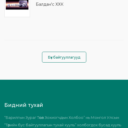
Балдан'с ХХК
Бүх байгууллагууд
Бидний тухай
“Барилгын Зураг Төсөл Зохиогчдын Холбоо” нь Монгол Улсын
“Төрийн бус байгууллагын тухай хууль” холбогдох бусад хууль