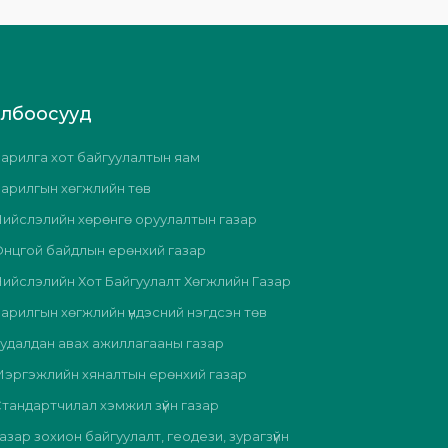
олбоосууд
арилга хот байгуулалтын яам
арилгын хөгжлийн төв
ийслэлийн хөрөнгө оруулалтын газар
нцгой байдлын ерөнхий газар
ийслэлийн Хот Байгуулалт Хөгжлийн Газар
арилгын хөгжлийн үндэсний нэгдсэн төв
удалдан авах ажиллагааны газар
эргэжлийн хяналтын ерөнхий газар
тандартчилал хэмжил зүйн газар
азар зохион байгуулалт, геодези, зурагзүйн