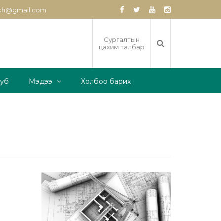
zkh@gmail.com
Сургалтын
цахим талбар
луб
Мэдээ
Холбоо барих