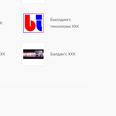
Бьюлдингс
ХК
текноложи ХХК
ХХК
Балдан'с ХХК