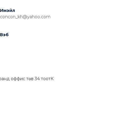
Имэйл
concon_kh@yahoo.com
Вэб
Гранд оффис төв 34 тоотК