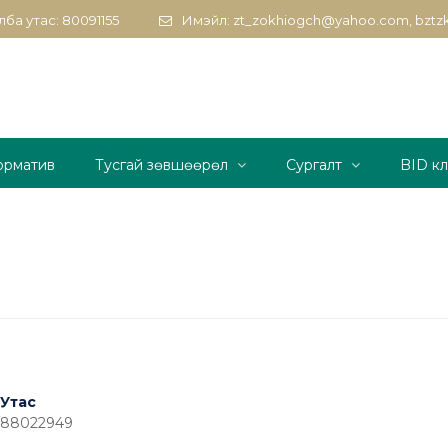
ба утас: 80091155
Имэйл: zt_zokhiogch@yahoo.com, bzt
орматив
Тусгай зөвшөөрөл
Сургалт
BID к
Утас
88022949