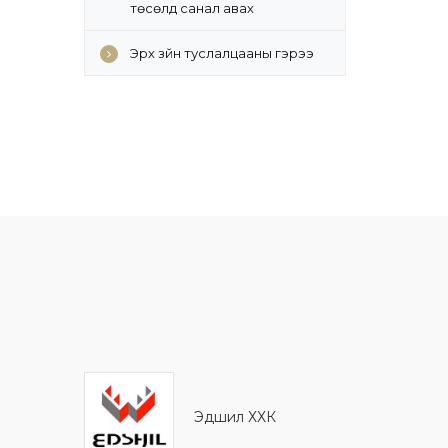
төсөлд санал авах
Эрх зүйн туслалцааны гэрээ
Эдшил ХХК