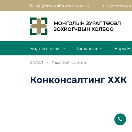
Гүйцэтгэх алба утас: 77113136
Сургалтын ал
Бидний тухай
Гишүүнчлэл
Норм Н
ЭХЛЭЛ
Гишүүн байгууллага
Конконсалтинг ХХК