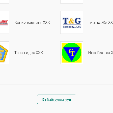
Конконсалтинг ХХК
Ти энд Жи Х
Таван үндэс ХХК
Инж Гео тех 
Бүх байгууллагууд