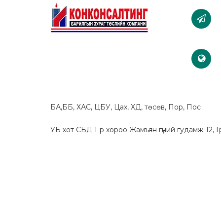
БА,ББ, ХАС, ЦБУ, Цах, ХД, төсөв, Пор, Пос
УБ хот СБД 1-р хороо Жамъян гүний гудамж-12, 