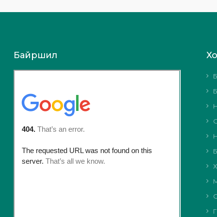
Байршил
Х
Б
Б
Н
О
Н
Б
Х
М
С
Г