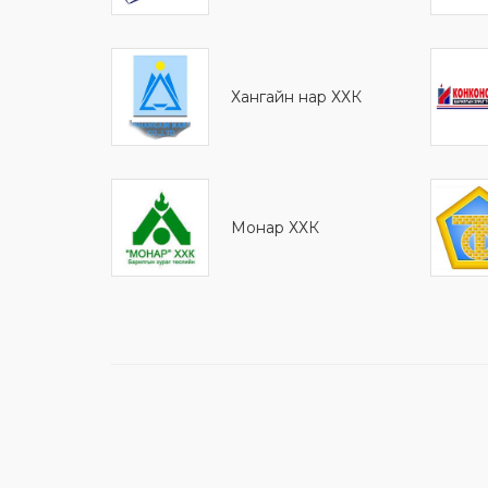
Хангайн нар ХХК
Монaр ХХК