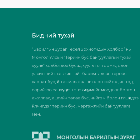
Бидний тухай
“Барилгын Зураг Төсөл Зохиогчдын Холбоо” нь
Монгол Улсын “Төрийн бус байгууллагын тухай
хууль” холбогдох бусад хууль тогтоомж, олон
улсын нийтлэг жишгийг баримталсан төрөөс
хараат бус, үйл ажиллагаа нь олон нийтэд ил тод,
өөрийгөө санхүүжүүлэн энэхүү дүрмийг мөрдлөг болгон
ажиллах, ашгийн төлөө бус, нийгэм болон гишүүддээ
үйлчилдэг төрийн бус, мэргэжлийн байгууллага
мөн.