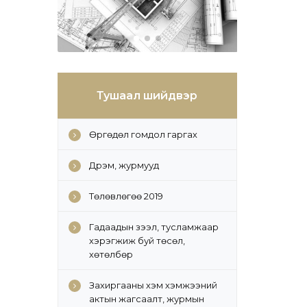
Тушаал шийдвэр
Өргөдөл гомдол гаргах
Дүрэм, журмууд
Төлөвлөгөө 2019
Гадаадын зээл, тусламжаар
хэрэгжиж буй төсөл,
хөтөлбөр
Захиргааны хэм хэмжээний
актын жагсаалт, журмын