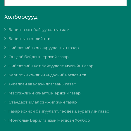
Холбоосууд
Барилга хот байгуулалтын яам
Барилгын хөгжлийн төв
Нийслэлийн хөрөнгө оруулалтын газар
Онцгой байдлын ерөнхий газар
Нийслэлийн Хот Байгуулалт Хөгжлийн Газар
Барилгын хөгжлийн үндэсний нэгдсэн төв
Худалдан авах ажиллагааны газар
Мэргэжлийн хяналтын ерөнхий газар
Стандартчилал хэмжил зүйн газар
Газар зохион байгуулалт, геодези, зурагзүйн газар
Монголын Барилгачдын Нэгдсэн Холбоо