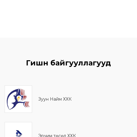
Гишүүн байгууллагууд
Зуун Найм ХХК
Эрчим төсөл ХХК