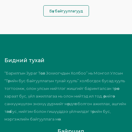
Бүх байгууллагууд
Бидний тухай
“Барилгын Зураг Төсөл Зохиогчдын Холбоо” нь Монгол Улсын
“Төрийн бус байгууллагын тухай хууль” холбогдох бусад хууль
тогтоомж, олон улсын нийтлэг жишгийг баримталсан төрөөс
хараат бус, үйл ажиллагаа нь олон нийтэд ил тод, өөрийгөө
санхүүжүүлэн энэхүү дүрмийг мөрдлөг болгон ажиллах, ашгийн
төлөө бус, нийгэм болон гишүүддээ үйлчилдэг төрийн бус,
мэргэжлийн байгууллага мөн.
Байршил