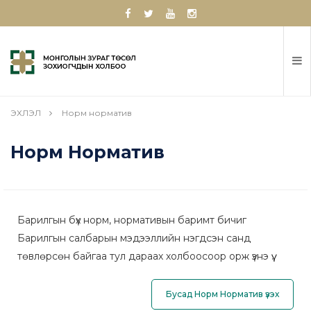
ЭХЛЭЛ
Норм норматив
Норм Норматив
Барилгын бүх норм, нормативын баримт бичиг
Барилгын салбарын мэдээллийн нэгдсэн санд
төвлөрсөн байгаа тул дараах холбоосоор орж үзнэ үү.
Бусад Норм Норматив үзэх