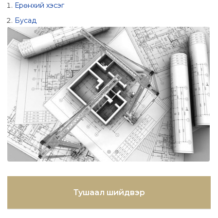
Ерөнхий хэсэг
Бусад
Тушаал шийдвэр