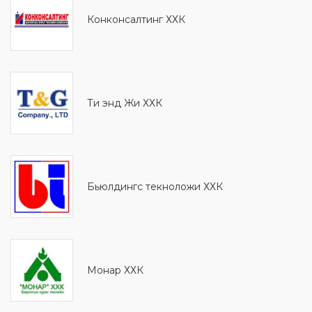
Конконсалтинг ХХК
Ти энд Жи ХХК
Бьюлдингс текноложи ХХК
Монaр ХХК