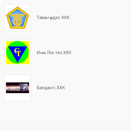
Таван үндэс ХХК
Инж Гео тех ХХК
Балдан'с ХХК