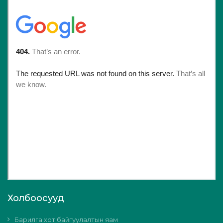
Холбоосууд
Барилга хот байгуулалтын яам