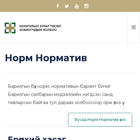
Норм Норматив
Барилгын бүх норм, нормативын баримт бичиг
Барилгын салбарын мэдээллийн нэгдсэн санд
төвлөрсөн байгаа тул дараах холбоосоор орж үзнэ үү.
Бусад Норм Норматив үзэх
Ерөнхий хэсэг