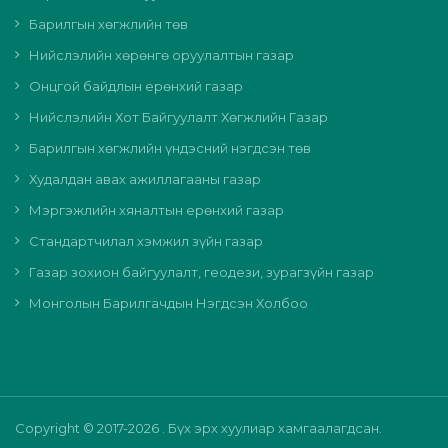
Барилгын хөгжлийн төв
Нийслэлийн хөрөнгө оруулалтын газар
Онцгой байдлын ерөнхий газар
Нийслэлийн Хот Байгуулалт Хөгжлийн Газар
Барилгын хөгжлийн үндэсний нэгдсэн төв
Худалдан авах ажиллагааны газар
Мэргэжлийн хяналтын ерөнхий газар
Стандартчилал хэмжил зүйн газар
Газар зохион байгуулалт, геодези, зурагзүйн газар
Монголын Барилгачдын Нэгдсэн Холбоо
Copyright © 2017-2026 . Бүх эрх хуулиар хамгаалагдсан.