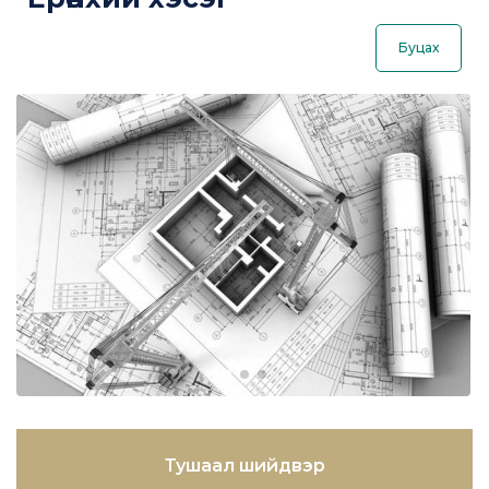
Буцах
Тушаал шийдвэр