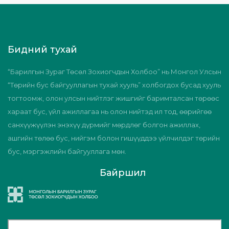
Бидний тухай
“Барилгын Зураг Төсөл Зохиогчдын Холбоо” нь Монгол Улсын
“Төрийн бус байгууллагын тухай хууль” холбогдох бусад хууль
тогтоомж, олон улсын нийтлэг жишгийг баримталсан төрөөс
хараат бус, үйл ажиллагаа нь олон нийтэд ил тод, өөрийгөө
санхүүжүүлэн энэхүү дүрмийг мөрдлөг болгон ажиллах,
ашгийн төлөө бус, нийгэм болон гишүүддээ үйлчилдэг төрийн
бус, мэргэжлийн байгууллага мөн.
Байршил