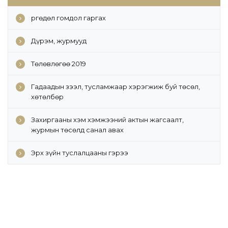
Өргөдөл гомдол гаргах
Дүрэм, журмууд
Төлөвлөгөө 2019
Гадаадын зээл, тусламжаар хэрэгжиж буй төсөл,
хөтөлбөр
Захиргааны хэм хэмжээний актын жагсаалт,
журмын төсөлд санал авах
Эрх зүйн туслалцааны гэрээ