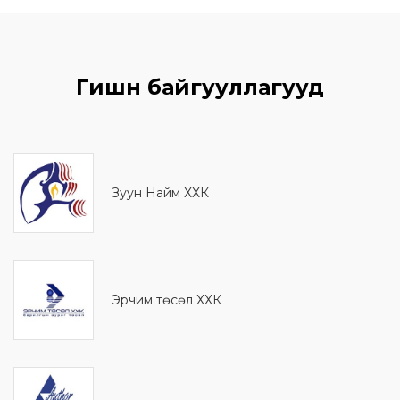
Гишүүн байгууллагууд
Зуун Найм ХХК
Эрчим төсөл ХХК