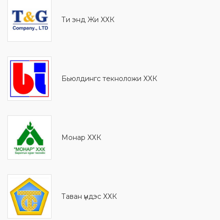
Ти энд Жи ХХК
Бьюлдингс текноложи ХХК
Монaр ХХК
Таван үндэс ХХК