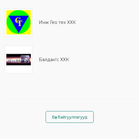
Инж Гео тех ХХК
Балдан'с ХХК
Бүх байгууллагууд