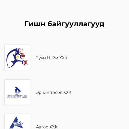
Гишүүн байгууллагууд
Зуун Найм ХХК
Эрчим төсөл ХХК
Автор ХХК