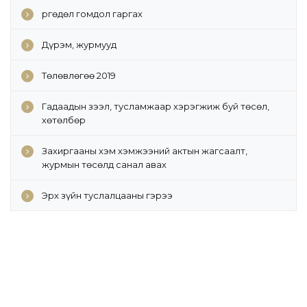
Өргөдөл гомдол гаргах
Дүрэм, журмууд
Төлөвлөгөө 2019
Гадаадын зээл, тусламжаар хэрэгжиж буй төсөл,
хөтөлбөр
Захиргааны хэм хэмжээний актын жагсаалт,
журмын төсөлд санал авах
Эрх зүйн туслалцааны гэрээ