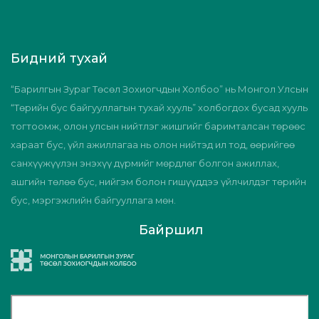
Бидний тухай
“Барилгын Зураг Төсөл Зохиогчдын Холбоо” нь Монгол Улсын
“Төрийн бус байгууллагын тухай хууль” холбогдох бусад хууль
тогтоомж, олон улсын нийтлэг жишгийг баримталсан төрөөс
хараат бус, үйл ажиллагаа нь олон нийтэд ил тод, өөрийгөө
санхүүжүүлэн энэхүү дүрмийг мөрдлөг болгон ажиллах,
ашгийн төлөө бус, нийгэм болон гишүүддээ үйлчилдэг төрийн
бус, мэргэжлийн байгууллага мөн.
Байршил