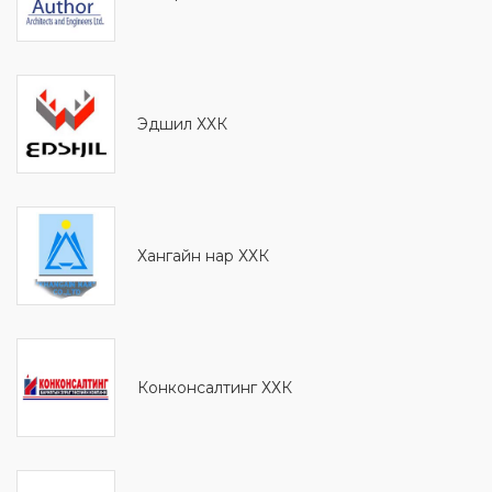
Эдшил ХХК
Хангайн нар ХХК
Конконсалтинг ХХК