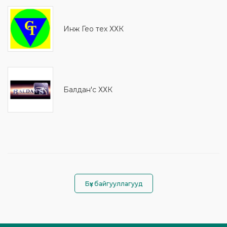
Инж Гео тех ХХК
Балдан'с ХХК
Бүх байгууллагууд