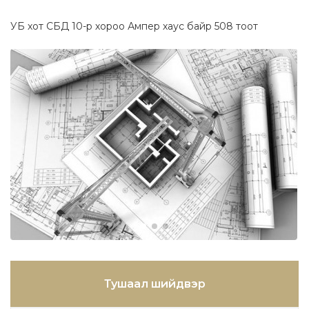
УБ хот СБД 10-р хороо Ампер хаус байр 508 тоот
Тушаал шийдвэр