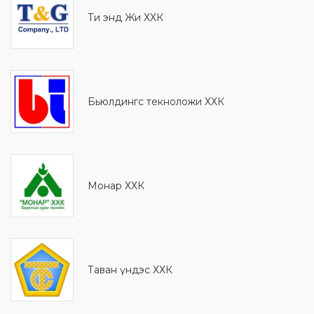
Ти энд Жи ХХК
Бьюлдингс текноложи ХХК
Монaр ХХК
Таван үндэс ХХК