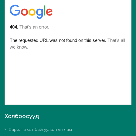
Холбоосууд
Барилга хот байгуулалтын яам