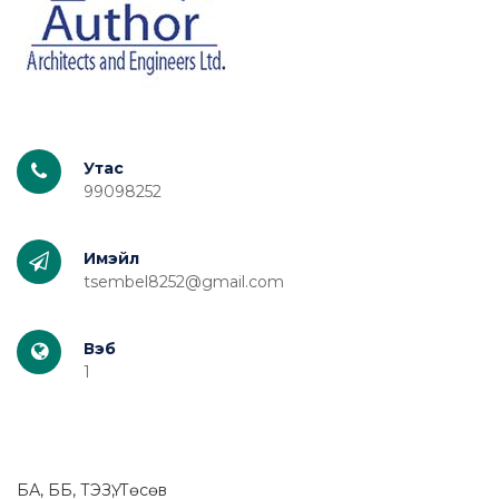
Утас
99098252
Имэйл
tsembel8252@gmail.com
Вэб
1
БА, ББ, ТЭЗҮ, Төсөв