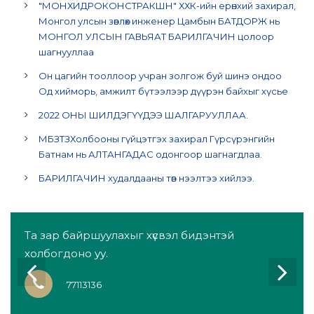
"МОНХИДРОКОНСТРАКШН" ХХК-ийн ерөнхий захирал,
Монгол улсын зөвлөх инженер Цамбын БАТДОРЖ нь
МОНГОЛ УЛСЫН ГАВЬЯАТ БАРИЛГАЧИН цолоор
шагнууллаа
Он цагийн тооллоор учран золгож буй шинэ ондоо
Од хийморь, амжилт бүтээлээр дүүрэн байхыг хүсье
2022 ОНЫ ШИЛДЭГҮҮДЭЭ ШАЛГАРУУЛЛАА.
МБЗТЗХолбооны гүйцэтгэх захирал Гүрсүрэнгийн
Батнам нь АЛТАНГАДАС одонгоор шагнагдлаа.
БАРИЛГАЧИН худалдааны төв нээлтээ хийлээ.
Та зар байршуулахыг хүсвэл бидэнтэй
холбогдоно уу.
77113136