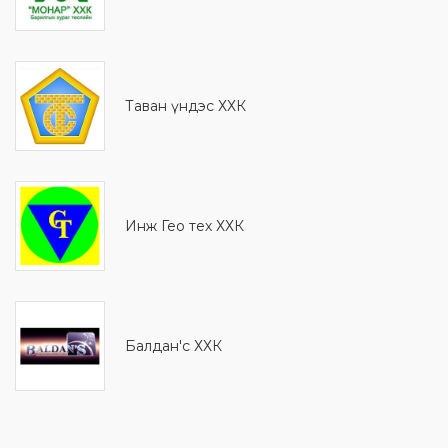
Таван үндэс ХХК
Инж Гео тех ХХК
Балдан'с ХХК