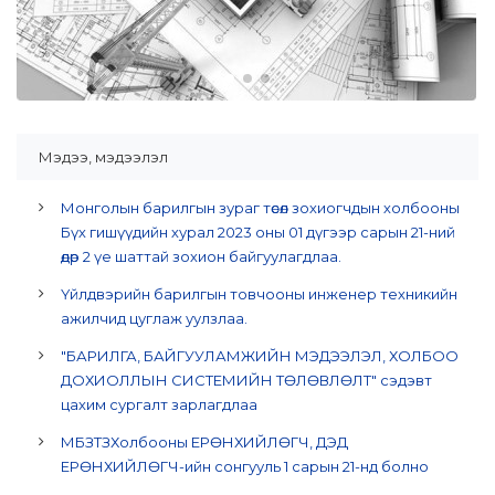
Мэдээ, мэдээлэл
Монголын барилгын зураг төсөл зохиогчдын холбооны
Бүх гишүүдийн хурал 2023 оны 01 дүгээр сарын 21-ний
өдөр 2 үе шаттай зохион байгуулагдлаа.
Үйлдвэрийн барилгын товчооны инженер техникийн
ажилчид цуглаж уулзлаа.
"БАРИЛГА, БАЙГУУЛАМЖИЙН МЭДЭЭЛЭЛ, ХОЛБОО
ДОХИОЛЛЫН СИСТЕМИЙН ТӨЛӨВЛӨЛТ" сэдэвт
цахим сургалт зарлагдлаа
МБЗТЗХолбооны ЕРӨНХИЙЛӨГЧ, ДЭД
ЕРӨНХИЙЛӨГЧ-ийн сонгууль 1 сарын 21-нд болно