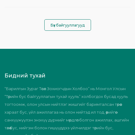
Бүх байгууллагууд
Бидний тухай
“Барилгын Зураг Төсөл Зохиогчдын Холбоо” нь Монгол Улсын
“Төрийн бус байгууллагын тухай хууль” холбогдох бусад хууль
тогтоомж, олон улсын нийтлэг жишгийг баримталсан төрөөс
хараат бус, үйл ажиллагаа нь олон нийтэд ил тод, өөрийгөө
санхүүжүүлэн энэхүү дүрмийг мөрдлөг болгон ажиллах, ашгийн
төлөө бус, нийгэм болон гишүүддээ үйлчилдэг төрийн бус,