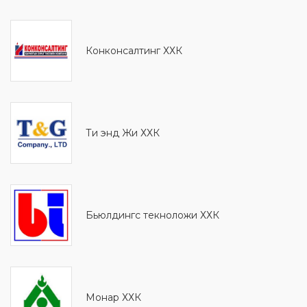
Конконсалтинг ХХК
Ти энд Жи ХХК
Бьюлдингс текноложи ХХК
Монaр ХХК