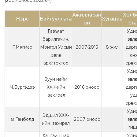
(2007 оноос 2022 он)
Ажилласан
Холб
Нэрс
Байгууллага
Хугацаа
он
ста
Гавъяат
Уди
барилгачин,
зөвл
Г.Мягмар
Монгол Улсын
2007-2015
8 жил
дарга 
зөвлөх
ан
архитектор
ерөнх
Уди
Зуун найм
зөвл
Ч.Бүргэдээ
ХХК-ийн
2016 оноос
дарга 
захирал
уд
ерөнх
Уди
Эдшил ХХК-
Ө.Ганболд
2007 оноос
зөвл
ийн захирал
гиш
Хангайн нар
Уди