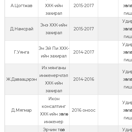
А.Цогтжав
ХХК-ийн
2015-2017
зөвл
захирал
гиш
Уди
Энэ ХХК-ийн
Д.Намсрай
2015-2017
зөвл
захирал
гиш
Уди
Эн Эй Пи ХХК-
Г.Уянга
2014-2017
зөвл
ийн захирал
гиш
Их мянганы
Уди
инженерчлэл
Ж.Даваацэрэн
2014-2016
зөвл
ХХК-ийн
гиш
захирал
Икон
Уди
консалтинг
Д.Мягмар
2016 оноос
зөвл
ХХК-ийн зөвлөх
гиш
инженер
Эрчим төсөл
Уди