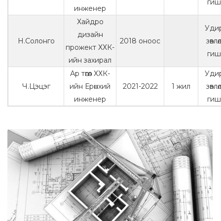
гиш
инженер
Хайдро
Уди
дизайн
Н.Солонго
2018 оноос
зөвл
прожект ХХК-
гиш
ийн захирал
Ар төгөл ХХК-
Уди
Ч.Цэцэг
ийн Ерөнхий
2021-2022
1 жил
зөвл
инженер
гиш