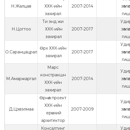
Н.Жалцав
ХХК-ийн
2007-2014
зөвл
захирал
гиш
Ти энд жи
Уди
Н.Цогтоо
ХХК-ийн
2007-2017
зөвл
захирал
гиш
Уди
Өрх ХХК-ийн
О.Саранцацрал
2007-2017
зөвл
захирал
гиш
Марс
Уди
констракшн
М.Амаржаргал
2007-2014
зөвл
ХХК-ийн
гиш
захирал
Өрнөл проект
Уди
ХХК-ийн
Д.Цэвэлмаа
2007-2009
зөвл
ерөнхий
гиш
архитектор
Консалтинг
Уди