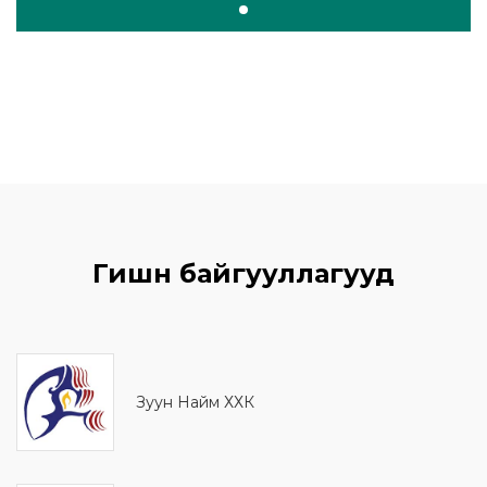
Гишүүн байгууллагууд
Зуун Найм ХХК