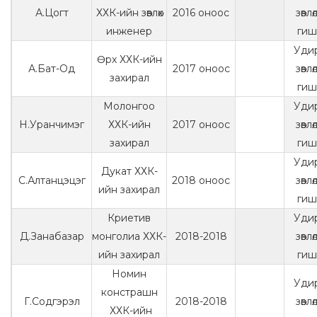
А.Цогт
ХХК-ийн зөвлөх
2016 оноос
зөвл
инженер
гиш
Уди
Өрх ХХК-ийн
А.Бат-Од
2017 оноос
зөвл
захирал
гиш
Молонгоо
Уди
Н.Уранчимэг
ХХК-ийн
2017 оноос
зөвл
захирал
гиш
Уди
Дукат ХХК-
С.Алтанцэцэг
2018 оноос
зөвл
ийн захирал
гиш
Криетив
Уди
Д.Занабазар
монголиа ХХК-
2018-2018
зөвл
ийн захирал
гиш
Номин
Уди
констрашн
Г.Содгэрэл
2018-2018
зөвл
ХХК-ийн