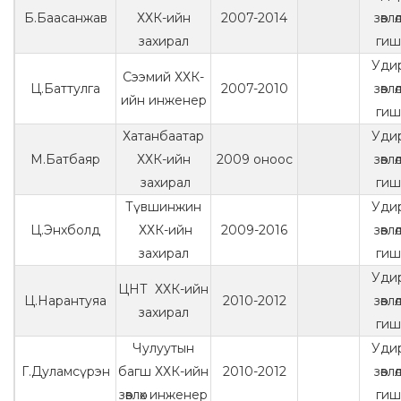
Б.Баасанжав
ХХК-ийн
2007-2014
зөвл
захирал
гиш
Уди
Сээмий ХХК-
Ц.Баттулга
2007-2010
зөвл
ийн инженер
гиш
Хатанбаатар
Уди
М.Батбаяр
ХХК-ийн
2009 оноос
зөвл
захирал
гиш
Түвшинжин
Уди
Ц.Энхболд
ХХК-ийн
2009-2016
зөвл
захирал
гиш
Уди
ЦНТ ХХК-ийн
Ц.Нарантуяа
2010-2012
зөвл
захирал
гиш
Чулуутын
Уди
Г.Дуламсүрэн
багш ХХК-ийн
2010-2012
зөвл
зөвлөх инженер
гиш