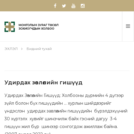
ЭХЛЭЛ
Бидний тухай
Удирдах зөвлөлийн гишүүд
Удирдах Зөвлөлийн Гишүүд: Холбооны дүрмийн 4 дүгээр
зүйл болон бүх гишүүдийн … хурлын шийдвэрийг
үндэслэн удирдах завлөлийн гишүүдийн бүрэлдэхүүний
30 хүртэлх хувийг шинэчилж байх гэсний дагуу 3-4
гишүүн жил бүр шинээр сонгогдож ажиллаж байна.