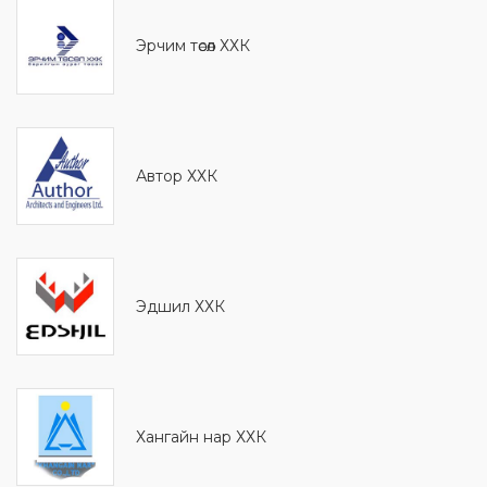
Эрчим төсөл ХХК
Автор ХХК
Эдшил ХХК
Хангайн нар ХХК