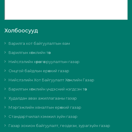
Холбоосууд
Барилга хот байгуулалтын яам
Барилгын хөгжлийн төв
Нийслэлийн хөрөнгө оруулалтын газар
Онцгой байдлын ерөнхий газар
Нийслэлийн Хот Байгуулалт Хөгжлийн Газар
Барилгын хөгжлийн үндэсний нэгдсэн төв
Худалдан авах ажиллагааны газар
Мэргэжлийн хяналтын ерөнхий газар
Стандартчилал хэмжил зүйн газар
Газар зохион байгуулалт, геодези, зурагзүйн газар