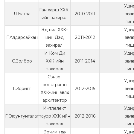
Уди
Ган харш ХХК-
Л.Батаа
2010-2011
зөвл
ийн захирал
гиш
Эдшил ХХК-
Уди
Г.Алдарсайхан
ийн Дэд
2011-2012
зөвл
захирал
гиш
И Ком Ди
Уди
С.Золбоо
ХХК-ийн
2011-2014
зөвл
захирал
гиш
Сэнзо-
Уди
констрашн
Г.Зоригт
2012-2015
зөвл
ХХК-ийн зөвлөх
гиш
архитектор
Интлелект
Уди
Г.Оюунтунгалаг
тауэр ХХК-ийн
2012-2016
зөвл
захирал
гиш
Эрчим төсөл
Уди