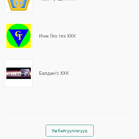
Инж Гео тех ХХК
Балдан'с ХХК
Бүх байгууллагууд