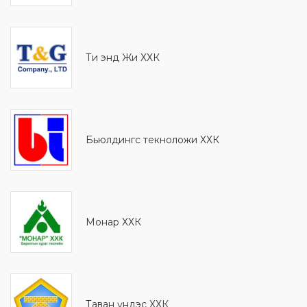
Ти энд Жи ХХК
Бьюлдингс текноложи ХХК
Монaр ХХК
Таван үндэс ХХК