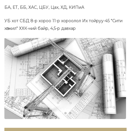
БА, ЕТ, ББ, ХАС, ЦБУ, Цах, ХД, КИПиА
УБ хот СБД 8-р хороо 11-р хороолол Их тойруу-45 "Сити
хөгжил" ХХК-ний байр, 4,5-р давхар