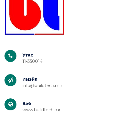
Утас
11-350014
Имэйл
info@duildtech.mn
Вэб
www.buildtech.mn