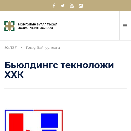
ЭХЛЭЛ
Гишүүн байгууллага
Бьюлдингс текноложи
ХХК