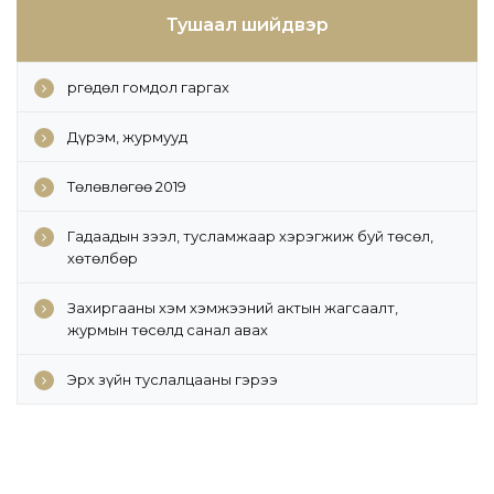
Тушаал шийдвэр
Өргөдөл гомдол гаргах
Дүрэм, журмууд
Төлөвлөгөө 2019
Гадаадын зээл, тусламжаар хэрэгжиж буй төсөл,
хөтөлбөр
Захиргааны хэм хэмжээний актын жагсаалт,
журмын төсөлд санал авах
Эрх зүйн туслалцааны гэрээ