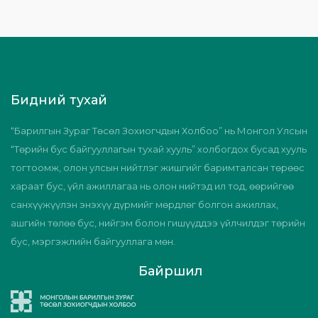
Бидний тухай
“Барилгын Зураг Төсөл Зохиогчдын Холбоо” нь Монгол Улсын
“Төрийн бус байгууллагын тухай хууль” холбогдох бусад хууль
тогтоомж, олон улсын нийтлэг жишгийг баримталсан төрөөс
хараат бус, үйл ажиллагаа нь олон нийтэд ил тод, өөрийгөө
санхүүжүүлэн энэхүү дүрмийг мөрдлөг болгон ажиллах,
ашгийн төлөө бус, нийгэм болон гишүүддээ үйлчилдэг төрийн
бус, мэргэжлийн байгууллага мөн.
Байршил