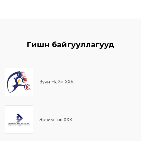
Гишүүн байгууллагууд
Зуун Найм ХХК
Эрчим төсөл ХХК