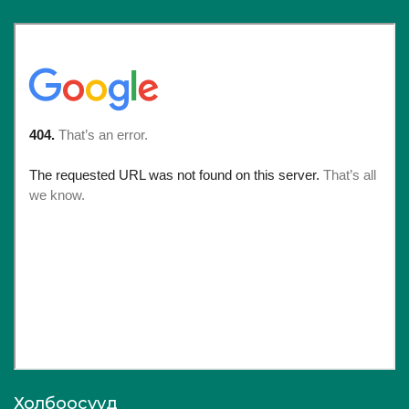
Холбоосууд