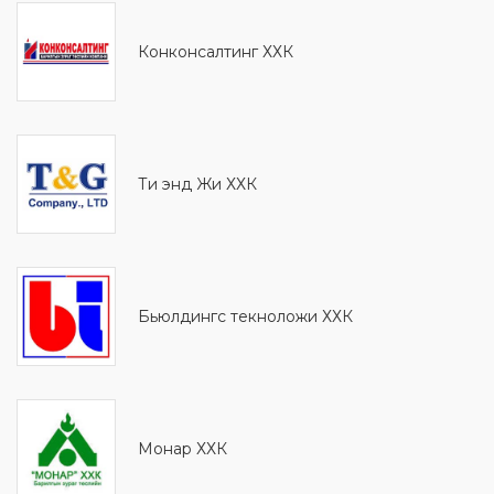
Конконсалтинг ХХК
Ти энд Жи ХХК
Бьюлдингс текноложи ХХК
Монaр ХХК