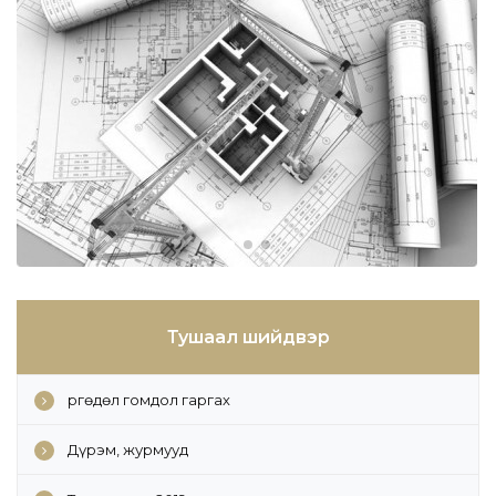
Тушаал шийдвэр
Өргөдөл гомдол гаргах
Дүрэм, журмууд