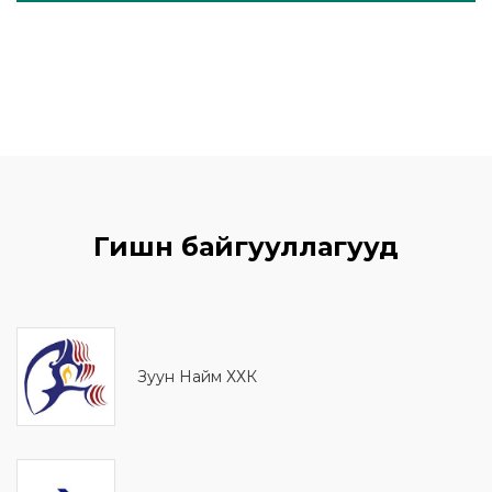
Гишүүн байгууллагууд
Зуун Найм ХХК