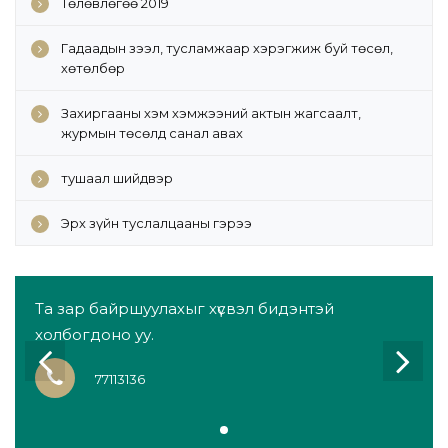
Төлөвлөгөө 2019
Гадаадын зээл, тусламжаар хэрэгжиж буй төсөл,
хөтөлбөр
Захиргааны хэм хэмжээний актын жагсаалт,
журмын төсөлд санал авах
тушаал шийдвэр
Эрх зүйн туслалцааны гэрээ
Та зар байршуулахыг хүсвэл бидэнтэй
холбогдоно уу.
77113136