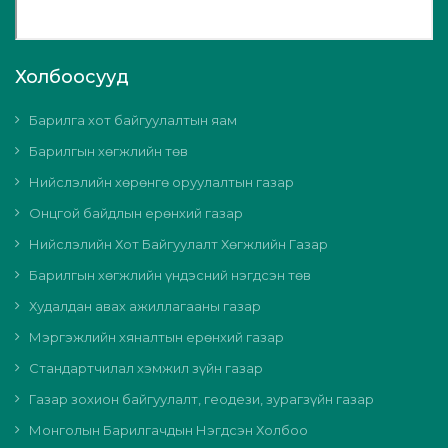
Холбоосууд
Барилга хот байгуулалтын яам
Барилгын хөгжлийн төв
Нийслэлийн хөрөнгө оруулалтын газар
Онцгой байдлын ерөнхий газар
Нийслэлийн Хот Байгуулалт Хөгжлийн Газар
Барилгын хөгжлийн үндэсний нэгдсэн төв
Худалдан авах ажиллагааны газар
Мэргэжлийн хяналтын ерөнхий газар
Стандартчилал хэмжил зүйн газар
Газар зохион байгуулалт, геодези, зурагзүйн газар
Монголын Барилгачдын Нэгдсэн Холбоо