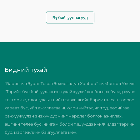
Бүх байгууллагууд
Бидний тухай
“Барилгын Зураг Төсөл Зохиогчдын Холбоо” нь Монгол Улсын
“Төрийн бус байгууллагын тухай хууль” холбогдох бусад хууль
тогтоомж, олон улсын нийтлэг жишгийг баримталсан төрөөс
хараат бус, үйл ажиллагаа нь олон нийтэд ил тод, өөрийгөө
санхүүжүүлэн энэхүү дүрмийг мөрдлөг болгон ажиллах,
ашгийн төлөө бус, нийгэм болон гишүүддээ үйлчилдэг төрийн
бус, мэргэжлийн байгууллага мөн.