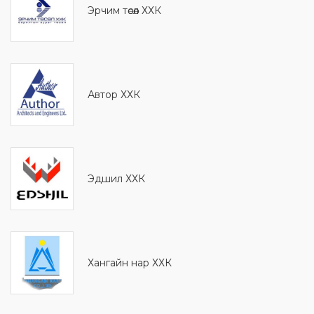
Эрчим төсөл ХХК
Автор ХХК
Эдшил ХХК
Хангайн нар ХХК