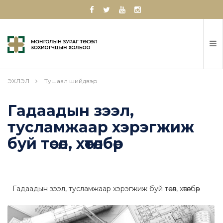
ЭХЛЭЛ
Тушаал шийдвэр
Гадаадын зээл,
тусламжаар хэрэгжиж
буй төсөл, хөтөлбөр
Гадаадын зээл, тусламжаар хэрэгжиж буй төсөл, хөтөлбөр