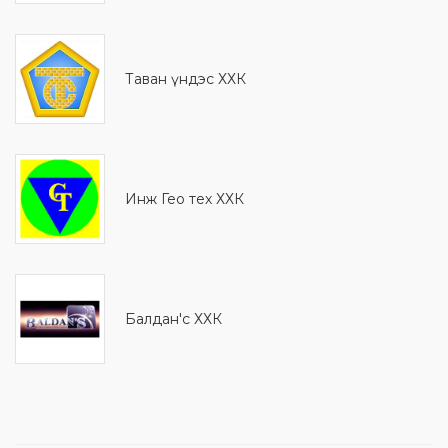
Таван үндэс ХХК
Инж Гео тех ХХК
Балдан'с ХХК