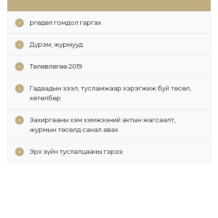
Өргөдөл гомдол гаргах
Дүрэм, журмууд
Төлөвлөгөө 2019
Гадаадын зээл, тусламжаар хэрэгжиж буй төсөл,
хөтөлбөр
Захиргааны хэм хэмжээний актын жагсаалт,
журмын төсөлд санал авах
Эрх зүйн туслалцааны гэрээ