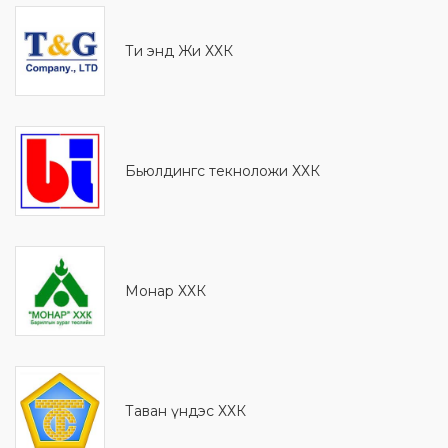
Ти энд Жи ХХК
Бьюлдингс текноложи ХХК
Монaр ХХК
Таван үндэс ХХК