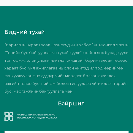
Бидний тухай
“Барилгын Зураг Төсөл Зохиогчдын Холбоо” нь Монгол Улсын
“Төрийн бус байгууллагын тухай хууль” холбогдох бусад хууль
тогтоомж, олон улсын нийтлэг жишгийг баримталсан төрөөс
хараат бус, үйл ажиллагаа нь олон нийтэд ил тод, өөрийгөө
санхүүжүүлэн энэхүү дүрмийг мөрдлөг болгон ажиллах,
ашгийн төлөө бус, нийгэм болон гишүүддээ үйлчилдэг төрийн
бус, мэргэжлийн байгууллага мөн.
Байршил