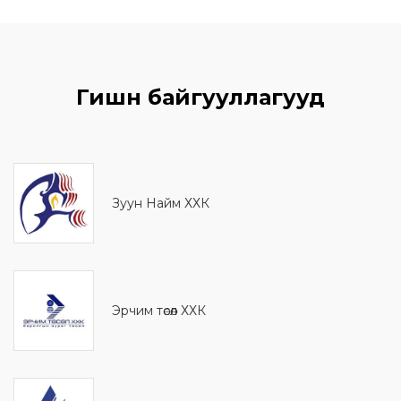
Гишүүн байгууллагууд
Зуун Найм ХХК
Эрчим төсөл ХХК