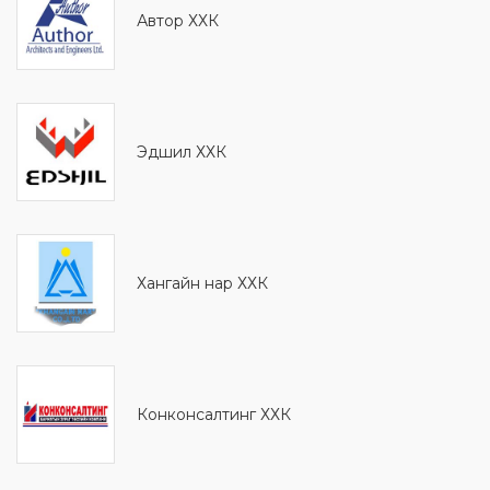
Автор ХХК
Эдшил ХХК
Хангайн нар ХХК
Конконсалтинг ХХК