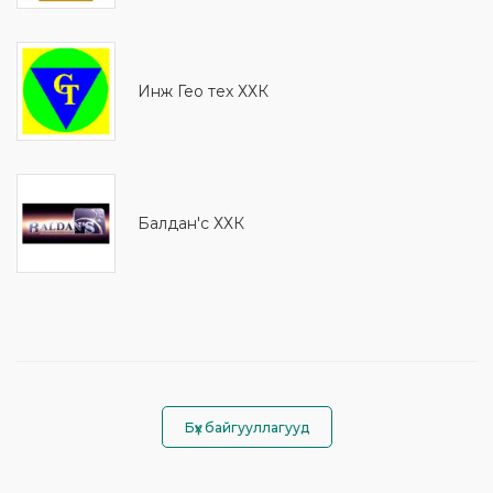
Инж Гео тех ХХК
Балдан'с ХХК
Бүх байгууллагууд