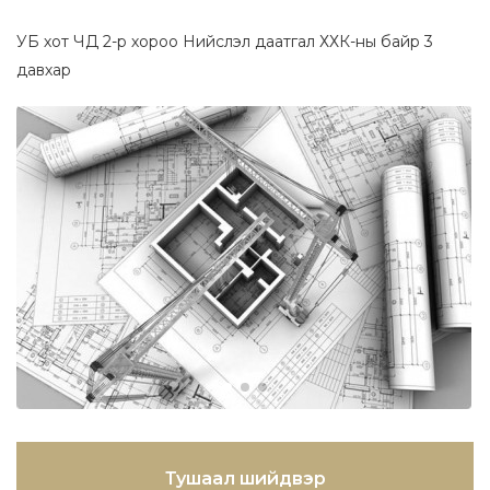
УБ хот ЧД 2-р хороо Нийслэл даатгал ХХК-ны байр 3
давхар
Тушаал шийдвэр