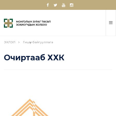
ЭХЛЭЛ
Гишүүн байгууллага
Очиртааб ХХК