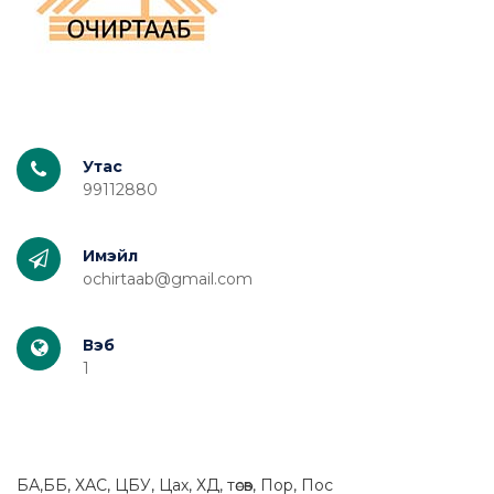
Утас
99112880
Имэйл
ochirtaab@gmail.com
Вэб
1
БА,ББ, ХАС, ЦБУ, Цах, ХД, төсөв, Пор, Пос