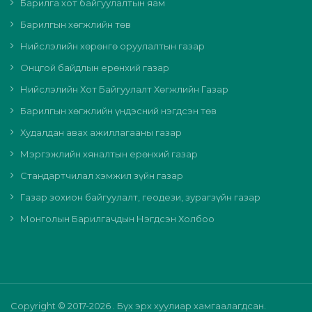
Барилга хот байгуулалтын яам
Барилгын хөгжлийн төв
Нийслэлийн хөрөнгө оруулалтын газар
Онцгой байдлын ерөнхий газар
Нийслэлийн Хот Байгуулалт Хөгжлийн Газар
Барилгын хөгжлийн үндэсний нэгдсэн төв
Худалдан авах ажиллагааны газар
Мэргэжлийн хяналтын ерөнхий газар
Стандартчилал хэмжил зүйн газар
Газар зохион байгуулалт, геодези, зурагзүйн газар
Монголын Барилгачдын Нэгдсэн Холбоо
Copyright © 2017-2026 . Бүх эрх хуулиар хамгаалагдсан.