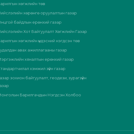
арилгын хөгжлийн төв
ийслэлийн хөрөнгө оруулалтын газар
нцгой байдлын ерөнхий газар
ийслэлийн Хот Байгуулалт Хөгжлийн Газар
арилгын хөгжлийн үндэсний нэгдсэн төв
удалдан авах ажиллагааны газар
эргэжлийн хяналтын ерөнхий газар
тандартчилал хэмжил зүйн газар
азар зохион байгуулалт, геодези, зурагзүйн
азар
Монголын Барилгачдын Нэгдсэн Холбоо