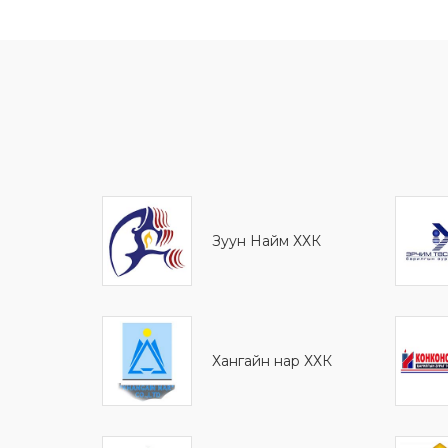
Зуун Найм ХХК
Хангайн нар ХХК