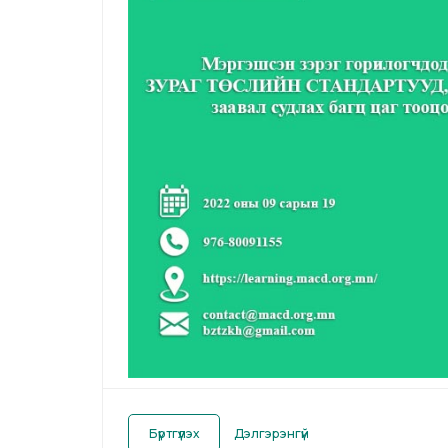
Бүртгүүлэх
Дэлгэрэнгүй