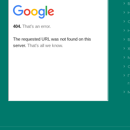
Б
Н
О
Н
Б
Х
М
С
Г
г