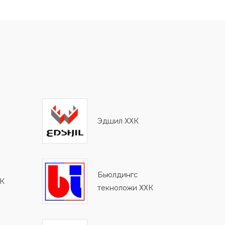
Эдшил ХХК
Бьюлдингс
ХК
текноложи ХХК