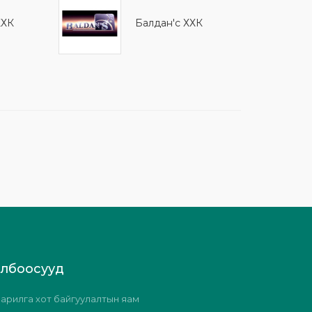
ХХК
Балдан'с ХХК
олбоосууд
арилга хот байгуулалтын яам