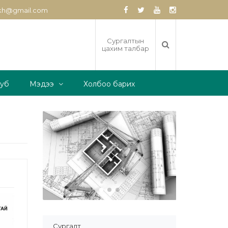
zkh@gmail.com
Сургалтын
цахим талбар
луб
Мэдээ
Холбоо барих
Сургалт