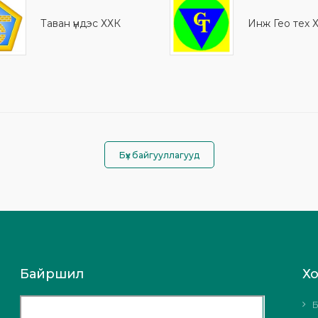
Таван үндэс ХХК
Инж Гео тех 
Бүх байгууллагууд
Байршил
Х
Б