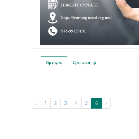
Бүртгүүлэх
Дэлгэрэнгүй
‹
1
2
3
4
5
6
›