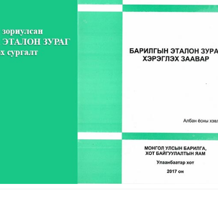
Та зар байршуула
хүсвэл бидэнтэй
холбогдоно уу.
77113136