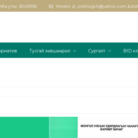
ба утас: 80091155
Имэйл: zt_zokhiogch@yahoo.com, bzt
орматив
Тусгай зөвшөөрөл
Сургалт
BID к