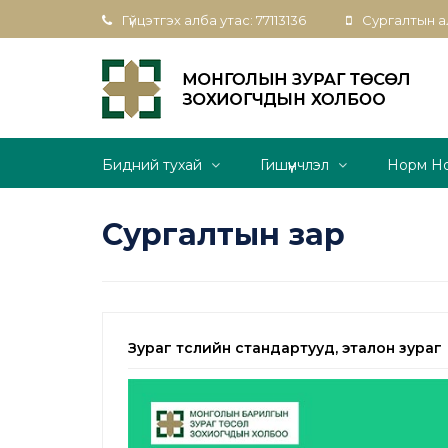
Гүйцэтгэх алба утас: 77113136
Сургалтын ал
Бидний тухай
Гишүүнчлэл
Норм Н
Сургалтын зар
Зураг төслийн стандартууд, эталон зураг