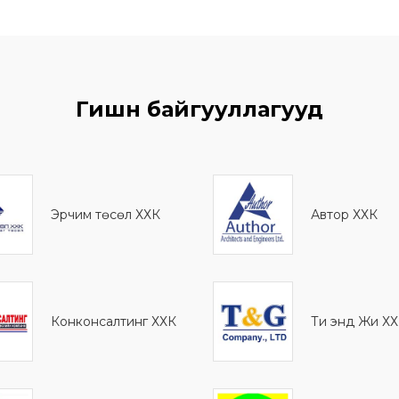
Гишүүн байгууллагууд
Эрчим төсөл ХХК
Автор ХХК
Конконсалтинг ХХК
Ти энд Жи Х