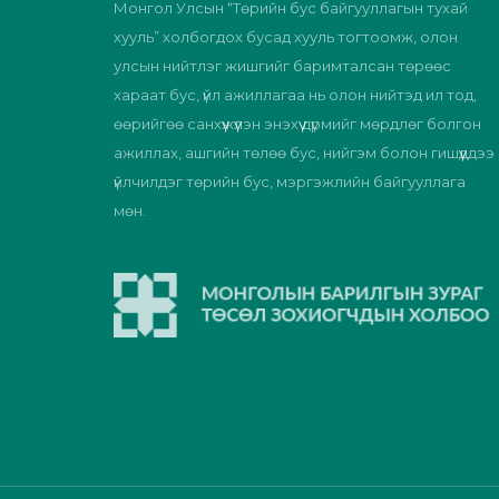
Монгол Улсын “Төрийн бус байгууллагын тухай
хууль” холбогдох бусад хууль тогтоомж, олон
улсын нийтлэг жишгийг баримталсан төрөөс
хараат бус, үйл ажиллагаа нь олон нийтэд ил тод,
өөрийгөө санхүүжүүлэн энэхүү дүрмийг мөрдлөг болгон
ажиллах, ашгийн төлөө бус, нийгэм болон гишүүддээ
үйлчилдэг төрийн бус, мэргэжлийн байгууллага
мөн.