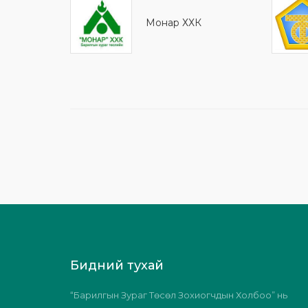
Монaр ХХК
Бидний тухай
“Барилгын Зураг Төсөл Зохиогчдын Холбоо” нь