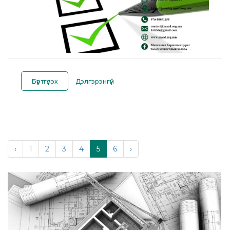
Бүртгүүлэх
Дэлгэрэнгүй
‹
1
2
3
4
5
6
›