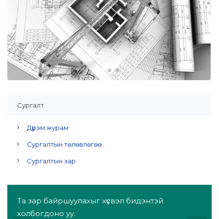
Сургалт
Дүрэм журам
Сургалтын төлөвлөгөө
Сургалтын зар
Та зар байршуулахыг хүсвэл бидэнтэй
холбогдоно уу.