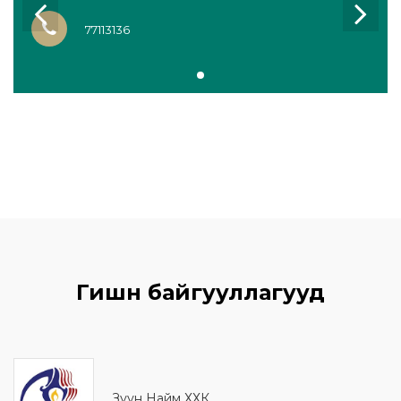
77113136
Гишүүн байгууллагууд
Зуун Найм ХХК