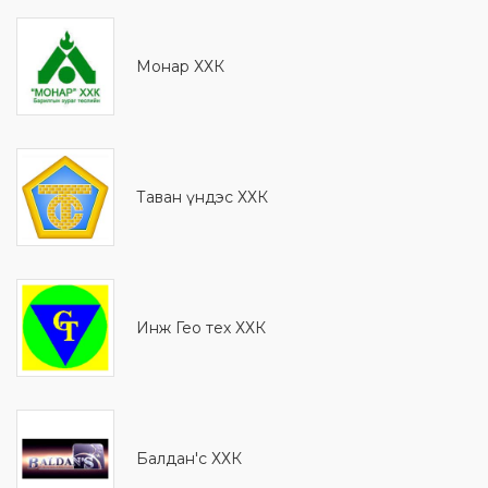
Монaр ХХК
Таван үндэс ХХК
Инж Гео тех ХХК
Балдан'с ХХК