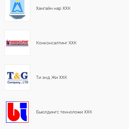
Хангайн нар ХХК
Конконсалтинг ХХК
Ти энд Жи ХХК
Бьюлдингс текноложи ХХК