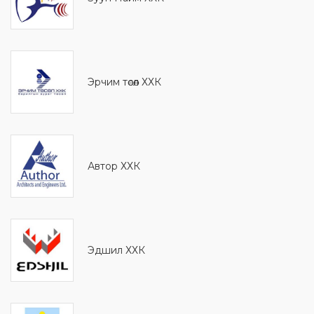
Эрчим төсөл ХХК
Автор ХХК
Эдшил ХХК